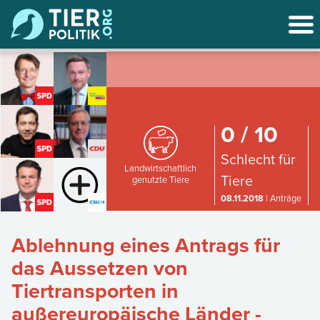
0 / 10
Schlecht für
Landwirtschaftlich
Tiere
genutzte Tiere
08.11.2018
| Anträge
Ablehnung eines Antrags für
das Aussetzen von
Tiertransporten in
außereuropäische Länder -