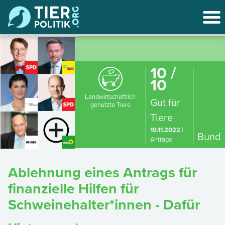
10 /
10
Landwirtschaftlich
Gut für
genutzte Tiere
Tiere
10.11.2022
|
Bund
Anträge
Ablehnung eines Antrags für
finanzielle Hilfen für
Schweinehalter*innen - Dafür