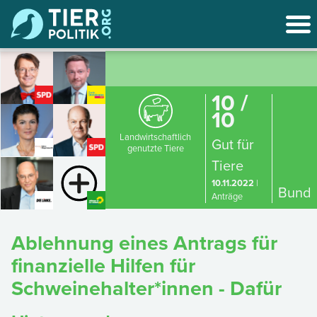
10 /
10
Landwirtschaftlich
Gut für
genutzte Tiere
Tiere
10.11.2022
|
Bund
Anträge
Ablehnung eines Antrags für
finanzielle Hilfen für
Schweinehalter*innen - Dafür