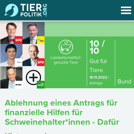
10 /
10
Landwirtschaftlich
Gut für
genutzte Tiere
Tiere
10.11.2022
|
Bund
Anträge
Ablehnung eines Antrags für
finanzielle Hilfen für
Schweinehalter*innen - Dafür