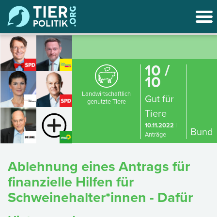
10 /
10
Landwirtschaftlich
Gut für
genutzte Tiere
Tiere
10.11.2022
|
Bund
Anträge
Ablehnung eines Antrags für
finanzielle Hilfen für
Schweinehalter*innen - Dafür