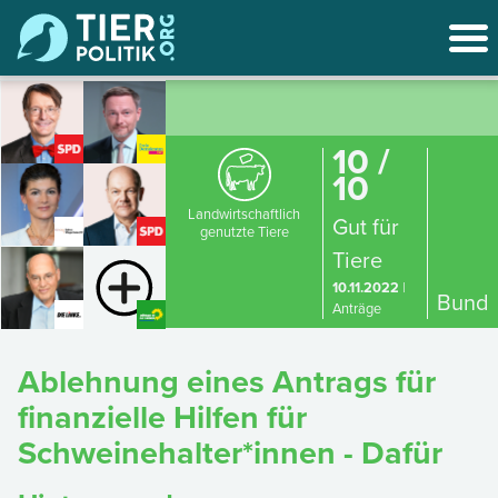
10 /
10
Landwirtschaftlich
Gut für
genutzte Tiere
Tiere
10.11.2022
|
Bund
Anträge
Ablehnung eines Antrags für
finanzielle Hilfen für
Schweinehalter*innen - Dafür