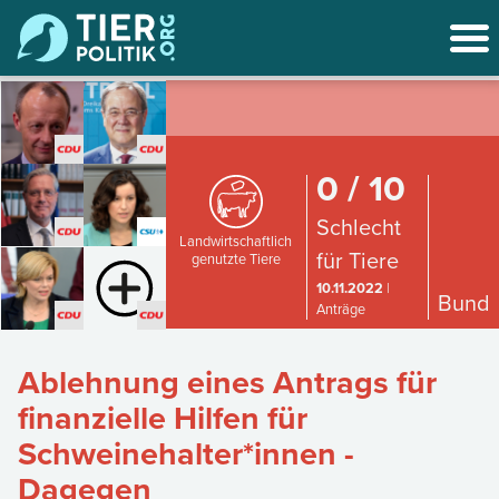
0 / 10
Schlecht
Landwirtschaftlich
für Tiere
genutzte Tiere
10.11.2022
|
Bund
Anträge
Ablehnung eines Antrags für
finanzielle Hilfen für
Schweinehalter*innen -
Dagegen