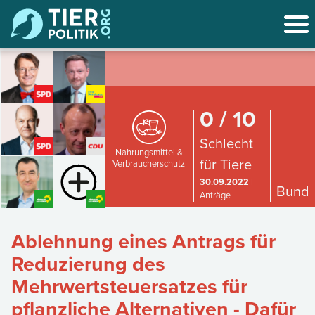
0 / 10
Schlecht
Nahrungsmittel &
für Tiere
Verbraucherschutz
30.09.2022
|
Bund
Anträge
Ablehnung eines Antrags für
Reduzierung des
Mehrwertsteuersatzes für
pflanzliche Alternativen - Dafür