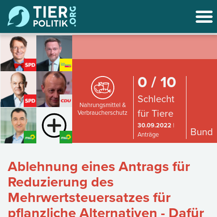
0 / 10
Schlecht
Nahrungsmittel &
für Tiere
Verbraucherschutz
30.09.2022
|
Bund
Anträge
Ablehnung eines Antrags für
Reduzierung des
Mehrwertsteuersatzes für
pflanzliche Alternativen - Dafür