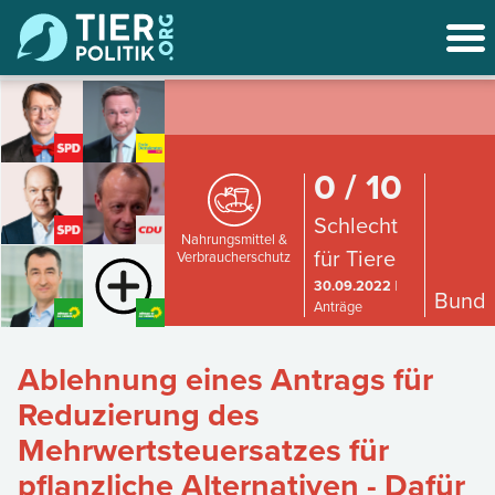
0 / 10
Schlecht
Nahrungsmittel &
für Tiere
Verbraucherschutz
30.09.2022
|
Bund
Anträge
Ablehnung eines Antrags für
Reduzierung des
Mehrwertsteuersatzes für
pflanzliche Alternativen - Dafür