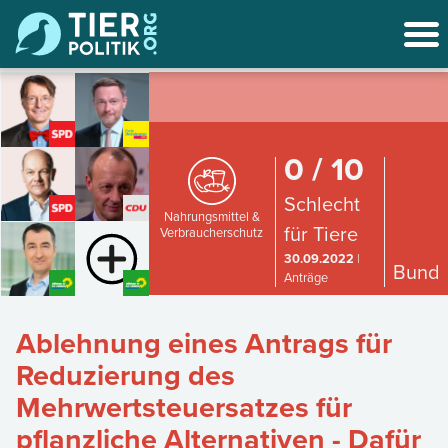
0 / 10
Schlecht
Nahrungsmittel &
für Tiere
Verbraucherschutz
30.09.2022
|
Bund
Anträge
Ablehnung eines Antrags für
Reduzierung des
Mehrwertsteuersatzes für
pflanzliche Alternativen - Dafür