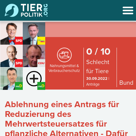
0 / 10
Schlecht
Nahrungsmittel &
für Tiere
Verbraucherschutz
30.09.2022
|
Bund
Anträge
Ablehnung eines Antrags für
Reduzierung des
Mehrwertsteuersatzes für
pflanzliche Alternativen - Dafür