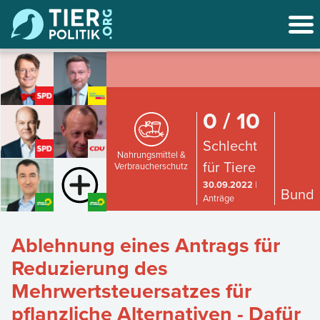
0 / 10
Schlecht
Nahrungsmittel &
für Tiere
Verbraucherschutz
30.09.2022
|
Bund
Anträge
Ablehnung eines Antrags für
Reduzierung des
Mehrwertsteuersatzes für
pflanzliche Alternativen - Dafür