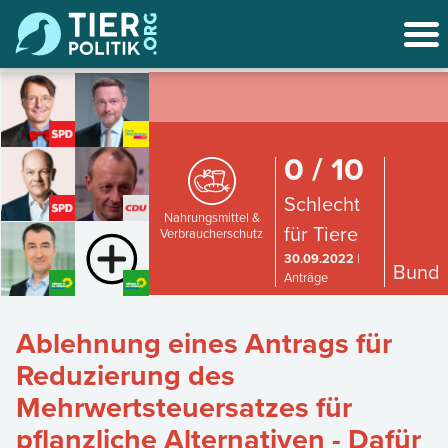
0 / 10
Schlecht
Nahrungsmittel &
für Tiere
Verbraucherschutz
30.09.2022
|
Bund
Anträge
Ablehnung eines Antrags für
Reduzierung des
Mehrwertsteuersatzes für
pflanzliche Alternativen - Dafür