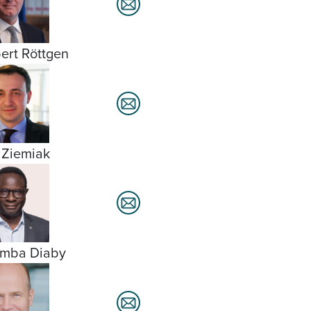
ert Röttgen
 Ziemiak
amba Diaby