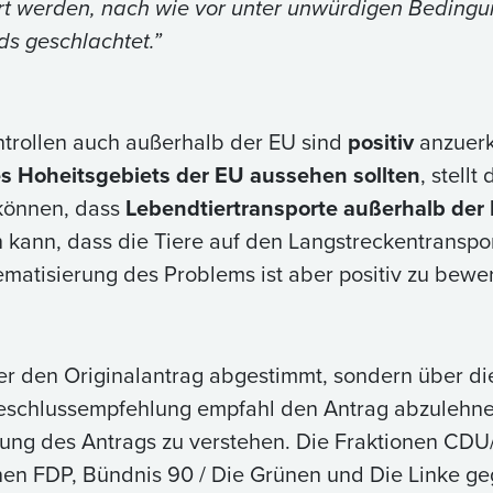
rt werden, nach wie vor unter unwürdigen Beding
ds geschlachtet.”
trollen auch außerhalb der EU sind
positiv
anzuer
es Hoheitsgebiets der EU aussehen sollten
, stellt
können, dass
Lebendtiertransporte außerhalb der
n kann, dass die Tiere auf den Langstreckentranspo
matisierung des Problems ist aber positiv zu bewer
er den Originalantrag abgestimmt, sondern über d
eschlussempfehlung empfahl den Antrag abzulehne
nung des Antrags zu verstehen. Die Fraktionen CD
nen FDP, Bündnis 90 / Die Grünen und Die Linke g