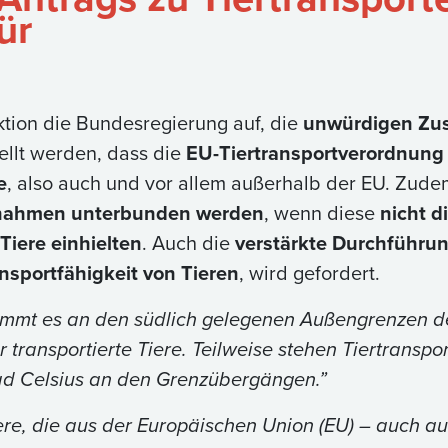
ür
ktion die Bundesregierung auf, die
unwürdigen Zus
tellt werden, dass die
EU-Tiertransportverordnung
e
, also auch und vor allem außerhalb der EU. Zude
ßnahmen unterbunden werden
, wenn diese
nicht d
iere einhielten
. Auch die
verstärkte Durchführun
sportfähigkeit von Tieren
, wird gefordert.
mt es an den südlich gelegenen Außengrenzen d
transportierte Tiere. Teilweise stehen Tiertranspo
d Celsius an den Grenzübergängen.”
re, die aus der Europäischen Union (EU) – auch au