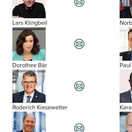
Lars Klingbeil
Norb
Dorothee Bär
Paul
Roderich Kiesewetter
Kar