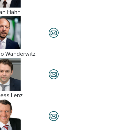
ian Hahn
o Wanderwitz
eas Lenz