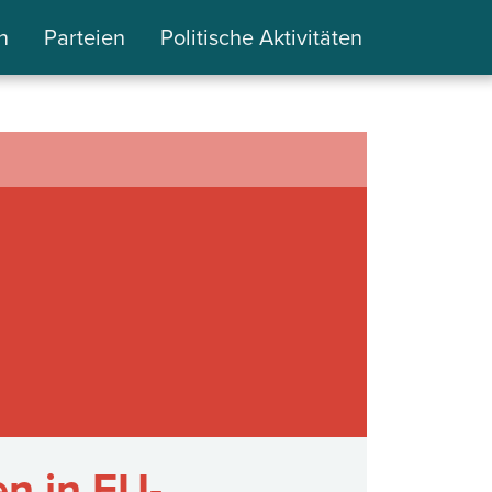
n
Parteien
Politische Aktivitäten
n in EU-