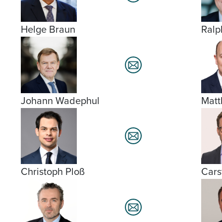
Helge Braun
Ralp
Johann Wadephul
Matt
Christoph Ploß
Cars