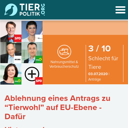
3 / 10
Schlecht für
Nahrungsmittel &
Tiere
Verbraucherschutz
03.07.2020
|
Anträge
Ablehnung eines Antrags zu
“Tierwohl” auf EU-Ebene -
Dafür