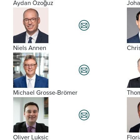
Aydan Özoğuz
Joh
Niels Annen
Chri
Michael Grosse-Brömer
Tho
Oliver Luksic
Flor