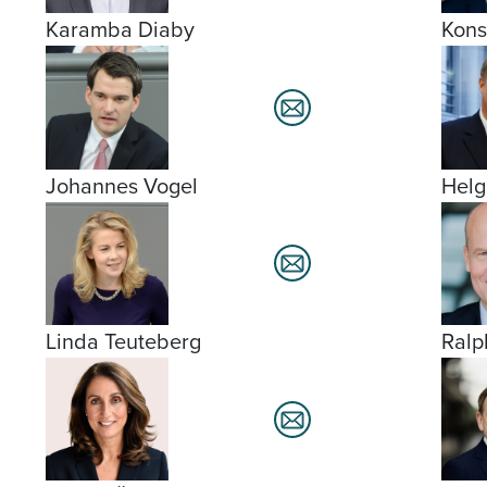
Karamba Diaby
Kons
Johannes Vogel
Helg
Linda Teuteberg
Ralp