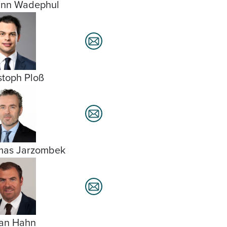
ann Wadephul
stoph Ploß
mas Jarzombek
ian Hahn