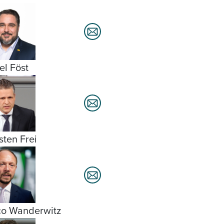
el Föst
sten Frei
o Wanderwitz