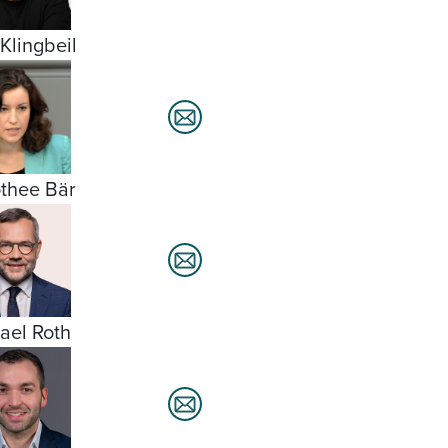
 Klingbeil
thee Bär
ael Roth