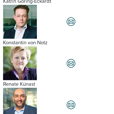
Katrin Göring-Eckardt
Konstantin von Notz
Renate Künast