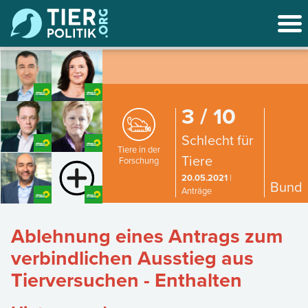
3 / 10
Schlecht für
Tiere in der
Tiere
Forschung
20.05.2021
|
Bund
Anträge
Ablehnung eines Antrags zum
verbindlichen Ausstieg aus
Tierversuchen - Enthalten