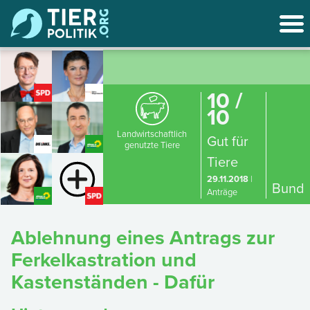
10 /
10
Landwirtschaftlich
Gut für
genutzte Tiere
Tiere
29.11.2018
|
Bund
Anträge
Ablehnung eines Antrags zur
Ferkelkastration und
Kastenständen - Dafür