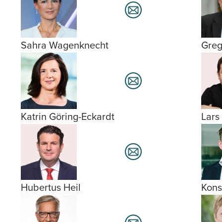
Sahra Wagenknecht
Greg
Katrin Göring-Eckardt
Lars
Hubertus Heil
Kons