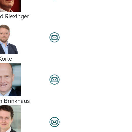
d Riexinger
Korte
h Brinkhaus