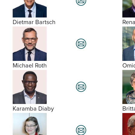
Dietmar Bartsch
Rena
Michael Roth
Omid
Brit
Karamba Diaby