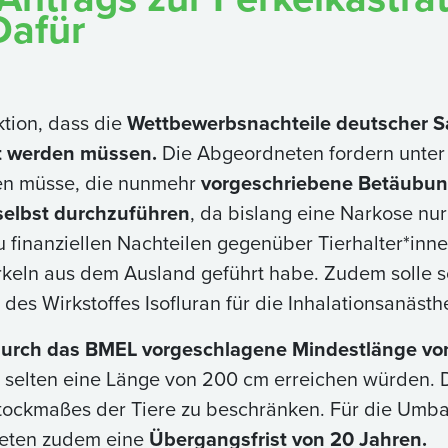
Dafür
ktion, dass die
Wettbewerbsnachteile deutscher S
rt werden müssen.
Die Abgeordneten fordern unter
den müsse, die nunmehr
vorgeschriebene Betäubung
 selbst durchzuführen
, da bislang eine Narkose nur
finanziellen Nachteilen gegenüber Tierhalter*inn
keln aus dem Ausland geführt habe. Zudem solle sc
des Wirkstoffes Isofluran für die Inhalationsanästh
urch das BMEL vorgeschlagene Mindestlänge vo
re selten eine Länge von 200 cm erreichen würden. 
tockmaßes der Tiere zu beschränken. Für die Um
neten zudem eine
Übergangsfrist von 20 Jahren.