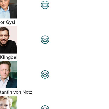
or Gysi
 Klingbeil
tantin von Notz