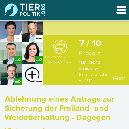
7 / 10
Eher gut
Landwirtschaftlich
für Tiere
genutzte Tiere
20.05.2021
|
Parlamentarische
Bund
Anfrage
Ablehnung eines Antrags zur
Sicherung der Freiland- und
Weidetierhaltung - Dagegen