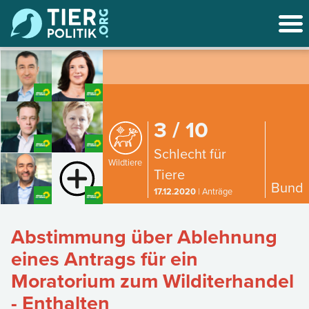
3 / 10
Schlecht für
Wildtiere
Tiere
Bund
17.12.2020
| Anträge
Abstimmung über Ablehnung
eines Antrags für ein
Moratorium zum Wilditerhandel
- Enthalten