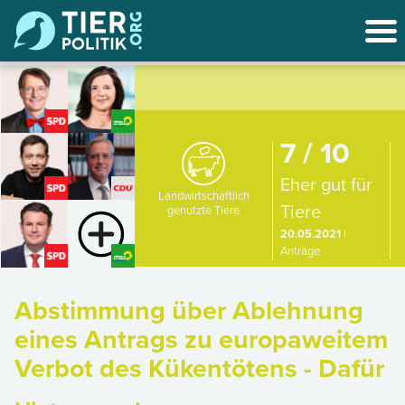
7 / 10
Eher gut für
Landwirtschaftlich
Tiere
genutzte Tiere
20.05.2021
|
Anträge
Abstimmung über Ablehnung
eines Antrags zu europaweitem
Verbot des Kükentötens - Dafür