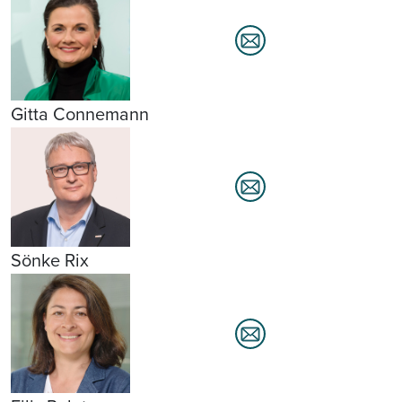
Gitta Connemann
Sönke Rix