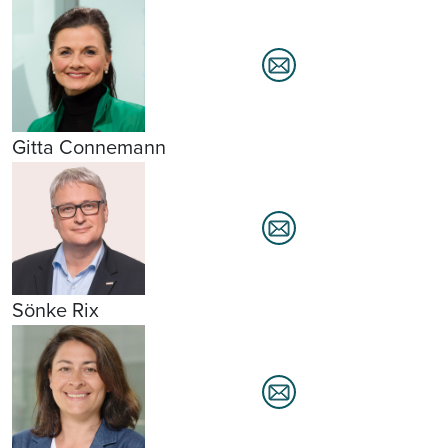
Gitta Connemann
Sönke Rix