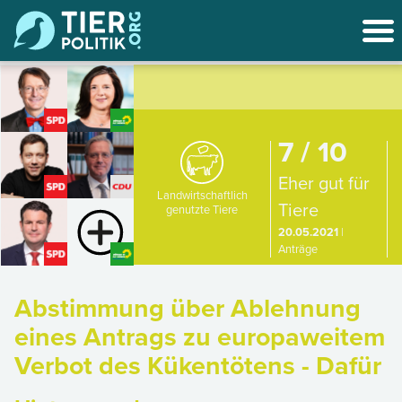
7 / 10
Eher gut für
Landwirtschaftlich
Tiere
genutzte Tiere
20.05.2021
|
Anträge
Abstimmung über Ablehnung
eines Antrags zu europaweitem
Verbot des Kükentötens - Dafür