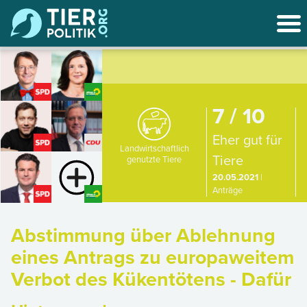
7 / 10
Eher gut für
Landwirtschaftlich
Tiere
genutzte Tiere
20.05.2021
|
Anträge
Abstimmung über Ablehnung
eines Antrags zu europaweitem
Verbot des Kükentötens - Dafür