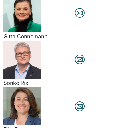
Gitta Connemann
Sönke Rix