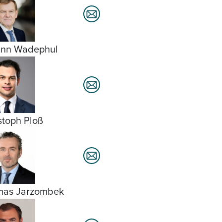
ann Wadephul
stoph Ploß
mas Jarzombek