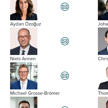
Aydan Özoğuz
Joh
Niels Annen
Chri
Michael Grosse-Brömer
Tho