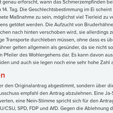
cht genau erforscht, wann das Schmerzempfinden bei
 14. Tag. Die Geschlechtsbestimmung im Ei scheint
ete Maßnahme zu sein, möglichst viel Tierleid zu 
s getötet werden. Die Aufzucht von Bruderhähnen 
chen nach hinten verschoben wird, sie allerdings zu
ge Transporte durchleben müssen, ohne dass es ü
hner gelten allgemein als gesünder, da sie nicht so
nen Pfeiler des Wohlergehens dar. Es kann davon au
eiden und auch sie legen noch eine sehr hohe Zahl a
en
er den Originalantrag abgestimmt, sondern über d
usschuss empfahl den Antrag abzulehnen. Eine Ja-
erten, eine Nein-Stimme spricht sich für den Antra
DU/CSU, SPD, FDP und AfD. Gegen die Ablehnung d