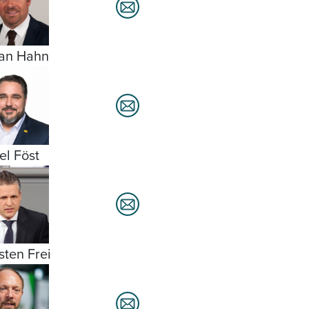
ian Hahn
el Föst
sten Frei