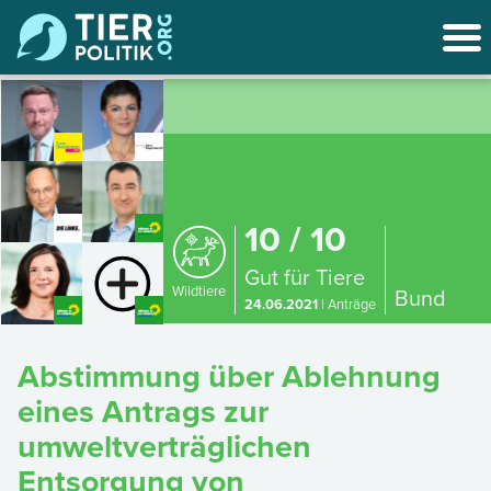
10 / 10
Gut für Tiere
Wildtiere
Bund
24.06.2021
| Anträge
Abstimmung über Ablehnung
eines Antrags zur
umweltverträglichen
Entsorgung von