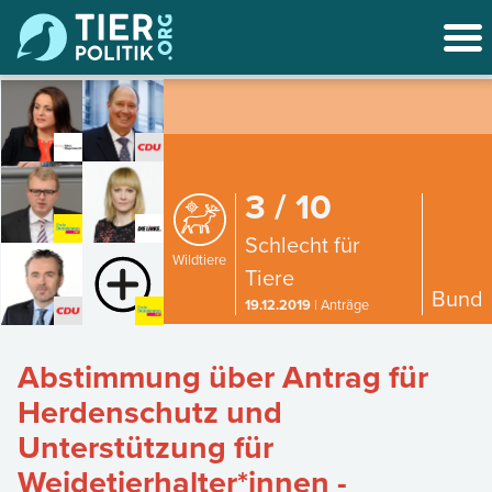
3 / 10
Schlecht für
Wildtiere
Tiere
Bund
19.12.2019
| Anträge
Abstimmung über Antrag für
Herdenschutz und
Unterstützung für
Weidetierhalter*innen -