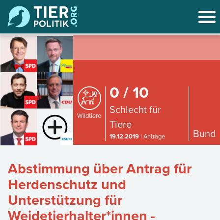
0 / 10
Schlecht für
Wildtiere
Tiere
Bund
19.12.2019
| Anträge
Abstimmung über Antrag für
Herdenschutz und
Unterstützung für
Weidetierhalter*innen -