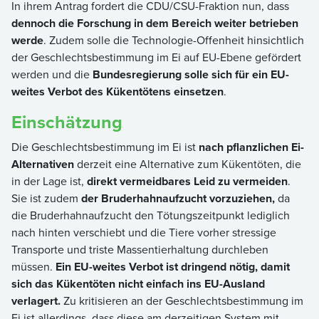
In ihrem Antrag fordert die CDU/CSU-Fraktion nun, dass
dennoch die Forschung in dem Bereich weiter betrieben
werde
. Zudem solle die Technologie-Offenheit hinsichtlich
der Geschlechtsbestimmung im Ei auf EU-Ebene gefördert
werden und die
Bundesregierung solle sich für ein EU-
weites Verbot des Kükentötens einsetzen
.
Einschätzung
Die Geschlechtsbestimmung im Ei ist
nach pflanzlichen Ei-
Alternativen
derzeit eine Alternative zum Kükentöten, die
in der Lage ist,
direkt vermeidbares Leid zu vermeiden
.
Sie ist zudem
der Bruderhahnaufzucht vorzuziehen,
da
die Bruderhahnaufzucht den Tötungszeitpunkt lediglich
nach hinten verschiebt und die Tiere vorher stressige
Transporte und triste Massentierhaltung durchleben
müssen.
Ein EU-weites Verbot ist dringend nötig, damit
sich das Kükentöten nicht einfach ins EU-Ausland
verlagert.
Zu kritisieren an der Geschlechtsbestimmung im
Ei ist allerdings, dass diese am derzeitigen System mit