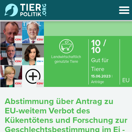
10 /
10
Landwirtschaftlich
Gut für
genutzte Tiere
Tiere
15.06.2023
|
EU
Anträge
Abstimmung über Antrag zu
EU-weitem Verbot des
Kükentötens und Forschung zur
Geschlechtsbestimmung im Ei -