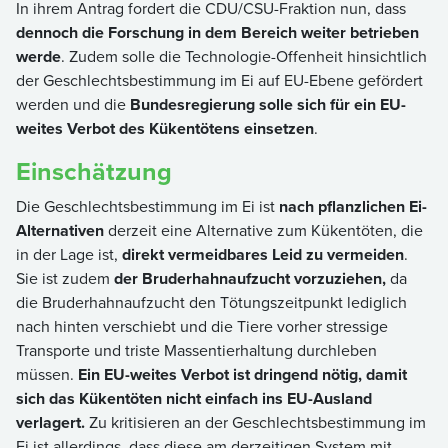
In ihrem Antrag fordert die CDU/CSU-Fraktion nun, dass
dennoch die Forschung in dem Bereich weiter betrieben
werde
. Zudem solle die Technologie-Offenheit hinsichtlich
der Geschlechtsbestimmung im Ei auf EU-Ebene gefördert
werden und die
Bundesregierung solle sich für ein EU-
weites Verbot des Kükentötens einsetzen
.
Einschätzung
Die Geschlechtsbestimmung im Ei ist
nach pflanzlichen Ei-
Alternativen
derzeit eine Alternative zum Kükentöten, die
in der Lage ist,
direkt vermeidbares Leid zu vermeiden
.
Sie ist zudem
der Bruderhahnaufzucht vorzuziehen,
da
die Bruderhahnaufzucht den Tötungszeitpunkt lediglich
nach hinten verschiebt und die Tiere vorher stressige
Transporte und triste Massentierhaltung durchleben
müssen.
Ein EU-weites Verbot ist dringend nötig, damit
sich das Kükentöten nicht einfach ins EU-Ausland
verlagert.
Zu kritisieren an der Geschlechtsbestimmung im
Ei ist allerdings, dass diese am derzeitigen System mit