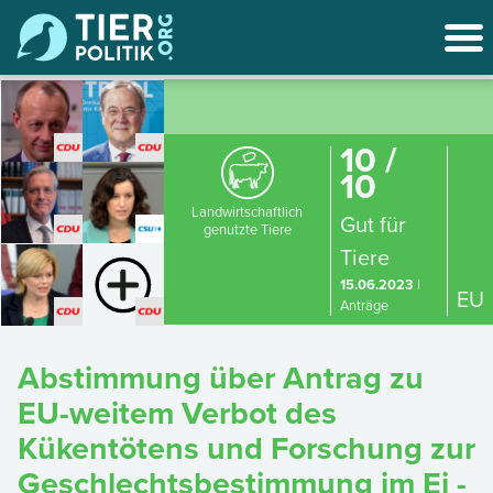
10 /
10
Landwirtschaftlich
Gut für
genutzte Tiere
Tiere
15.06.2023
|
EU
Anträge
Abstimmung über Antrag zu
EU-weitem Verbot des
Kükentötens und Forschung zur
Geschlechtsbestimmung im Ei -