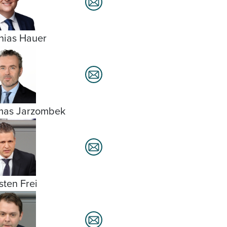
hias Hauer
mas Jarzombek
sten Frei