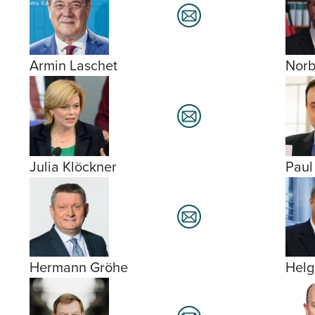
Armin Laschet
Norb
Julia Klöckner
Paul
Hermann Gröhe
Helg