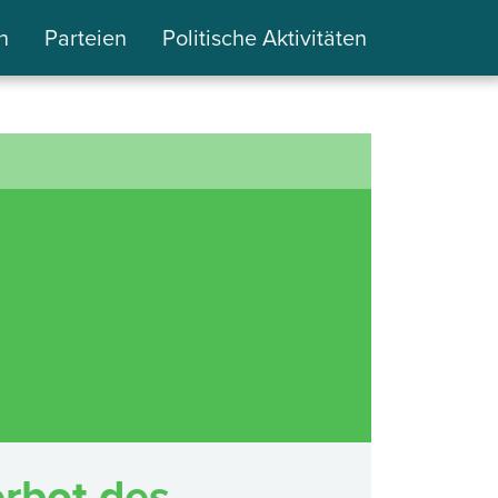
n
Parteien
Politische Aktivitäten
rbot des