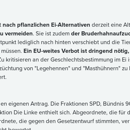
t
nach pflanzlichen Ei-Alternativen
derzeit eine Al
zu vermeiden
. Sie ist zudem
der Bruderhahnaufzuc
unkt lediglich nach hinten verschiebt und die Tier
n müssen.
Ein EU-weites Verbot ist dringend nötig
u kritisieren an der Geschlechtsbestimmung im Ei i
züchtung von "Legehennen" und "Masthühnern" zu ho
rt.
en eigenen Antrag. Die Fraktionen SPD, Bündnis 9
tion Die Linke enthielt sich. Abgeordnete, die für
ordnete, die gegen den Gesetzentwurf stimmten, verh
cht bewertet.