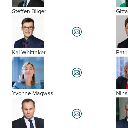
Steffen Bilger
Gitt
Kai Whittaker
Patr
Yvonne Magwas
Nina