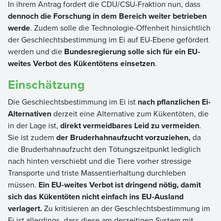
In ihrem Antrag fordert die CDU/CSU-Fraktion nun, dass
dennoch die Forschung in dem Bereich weiter betrieben
werde
. Zudem solle die Technologie-Offenheit hinsichtlich
der Geschlechtsbestimmung im Ei auf EU-Ebene gefördert
werden und die
Bundesregierung solle sich für ein EU-
weites Verbot des Kükentötens einsetzen
.
Einschätzung
Die Geschlechtsbestimmung im Ei ist
nach pflanzlichen Ei-
Alternativen
derzeit eine Alternative zum Kükentöten, die
in der Lage ist,
direkt vermeidbares Leid zu vermeiden
.
Sie ist zudem
der Bruderhahnaufzucht vorzuziehen,
da
die Bruderhahnaufzucht den Tötungszeitpunkt lediglich
nach hinten verschiebt und die Tiere vorher stressige
Transporte und triste Massentierhaltung durchleben
müssen.
Ein EU-weites Verbot ist dringend nötig, damit
sich das Kükentöten nicht einfach ins EU-Ausland
verlagert.
Zu kritisieren an der Geschlechtsbestimmung im
Ei ist allerdings, dass diese am derzeitigen System mit