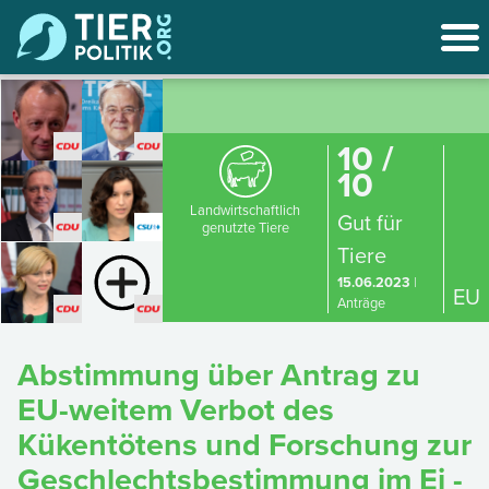
10 /
10
Landwirtschaftlich
Gut für
genutzte Tiere
Tiere
15.06.2023
|
EU
Anträge
Abstimmung über Antrag zu
EU-weitem Verbot des
Kükentötens und Forschung zur
Geschlechtsbestimmung im Ei -