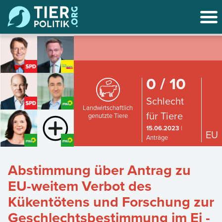
0 / 10
Schlecht
Landwirtschaftlich
für Tiere
genutzte Tiere
15.06.2023
|
EU
Anträge
Abstimmung über Antrag zu
EU-weitem Verbot des
Kükentötens und Forschung zur
Geschlechtsbestimmung im Ei -