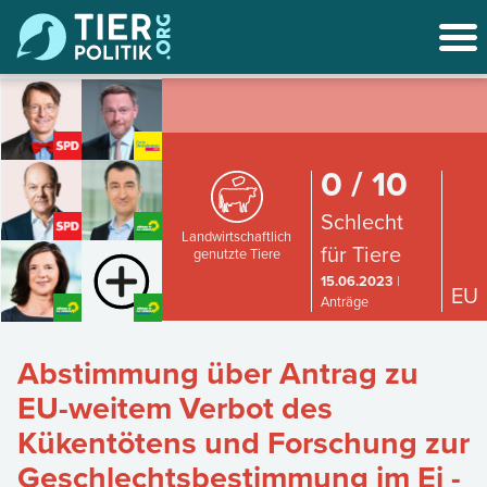
0 / 10
Schlecht
Landwirtschaftlich
für Tiere
genutzte Tiere
15.06.2023
|
EU
Anträge
Abstimmung über Antrag zu
EU-weitem Verbot des
Kükentötens und Forschung zur
Geschlechtsbestimmung im Ei -