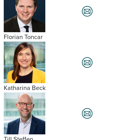
Florian Toncar
Katharina Beck
Till Steffen