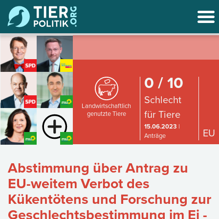
0 / 10
Schlecht
Landwirtschaftlich
für Tiere
genutzte Tiere
15.06.2023
|
EU
Anträge
Abstimmung über Antrag zu
EU-weitem Verbot des
Kükentötens und Forschung zur
Geschlechtsbestimmung im Ei -