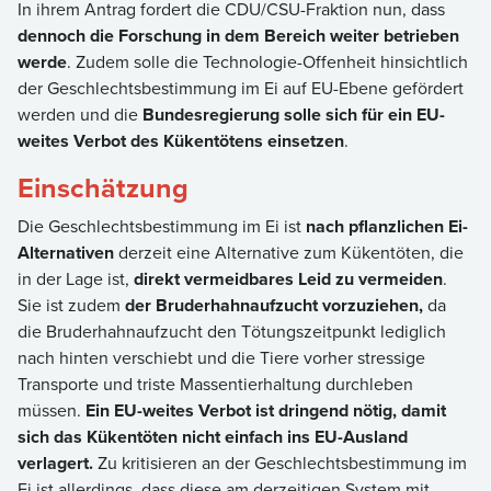
In ihrem Antrag fordert die CDU/CSU-Fraktion nun, dass
dennoch die Forschung in dem Bereich weiter betrieben
werde
. Zudem solle die Technologie-Offenheit hinsichtlich
der Geschlechtsbestimmung im Ei auf EU-Ebene gefördert
werden und die
Bundesregierung solle sich für ein EU-
weites Verbot des Kükentötens einsetzen
.
Einschätzung
Die Geschlechtsbestimmung im Ei ist
nach pflanzlichen Ei-
Alternativen
derzeit eine Alternative zum Kükentöten, die
in der Lage ist,
direkt vermeidbares Leid zu vermeiden
.
Sie ist zudem
der Bruderhahnaufzucht vorzuziehen,
da
die Bruderhahnaufzucht den Tötungszeitpunkt lediglich
nach hinten verschiebt und die Tiere vorher stressige
Transporte und triste Massentierhaltung durchleben
müssen.
Ein EU-weites Verbot ist dringend nötig, damit
sich das Kükentöten nicht einfach ins EU-Ausland
verlagert.
Zu kritisieren an der Geschlechtsbestimmung im
Ei ist allerdings, dass diese am derzeitigen System mit