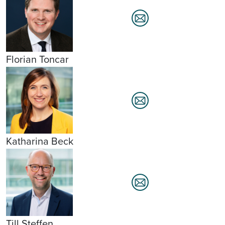
Florian Toncar
Katharina Beck
Till Steffen