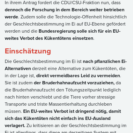
In ihrem Antrag fordert die CDU/CSU-Fraktion nun, dass
dennoch die Forschung in dem Bereich weiter betrieben
werde
. Zudem solle die Technologie-Offenheit hinsichtlich
der Geschlechtsbestimmung im Ei auf EU-Ebene gefördert
werden und die
Bundesregierung solle sich für ein EU-
weites Verbot des Kükentötens einsetzen
.
Einschätzung
Die Geschlechtsbestimmung im Ei ist
nach pflanzlichen Ei-
Alternativen
derzeit eine Alternative zum Kükentöten, die
in der Lage ist,
direkt vermeidbares Leid zu vermeiden
.
Sie ist zudem
der Bruderhahnaufzucht vorzuziehen,
da
die Bruderhahnaufzucht den Tötungszeitpunkt lediglich
nach hinten verschiebt und die Tiere vorher stressige
Transporte und triste Massentierhaltung durchleben
müssen.
Ein EU-weites Verbot ist dringend nötig, damit
sich das Kükentöten nicht einfach ins EU-Ausland
verlagert.
Zu kritisieren an der Geschlechtsbestimmung im
Ei ist allerdings, dass diese am derzeitigen System mit