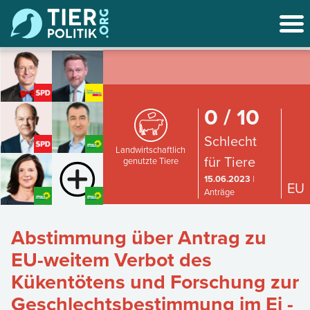
0 / 10
Schlecht
Landwirtschaftlich
für Tiere
genutzte Tiere
15.06.2023
|
EU
Anträge
Abstimmung über Antrag zu
EU-weitem Verbot des
Kükentötens und Forschung zur
Geschlechtsbestimmung im Ei -