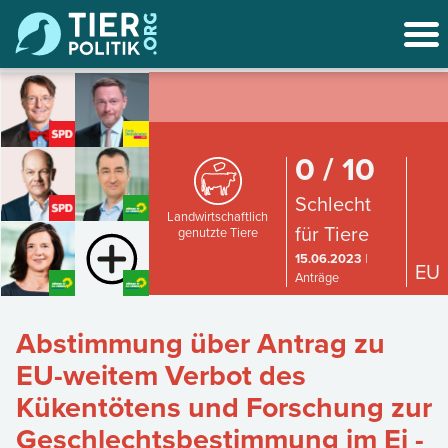
0 / 10
Schlecht
Landwirtschaftlich
für Tiere
genutzte Tiere
15.06.2023
|
EU
Anträge
Abstimmung über Antrag zu
EU-weitem Verbot des
Kükentötens und Forschung zur
Geschlechtsbestimmung im Ei -