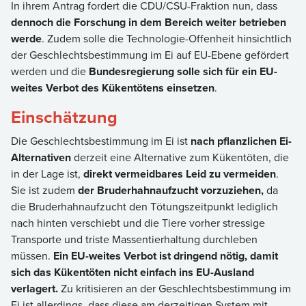
In ihrem Antrag fordert die CDU/CSU-Fraktion nun, dass
dennoch die Forschung in dem Bereich weiter betrieben
werde
. Zudem solle die Technologie-Offenheit hinsichtlich
der Geschlechtsbestimmung im Ei auf EU-Ebene gefördert
werden und die
Bundesregierung solle sich für ein EU-
weites Verbot des Kükentötens einsetzen
.
Einschätzung
Die Geschlechtsbestimmung im Ei ist
nach pflanzlichen Ei-
Alternativen
derzeit eine Alternative zum Kükentöten, die
in der Lage ist,
direkt vermeidbares Leid zu vermeiden
.
Sie ist zudem
der Bruderhahnaufzucht vorzuziehen,
da
die Bruderhahnaufzucht den Tötungszeitpunkt lediglich
nach hinten verschiebt und die Tiere vorher stressige
Transporte und triste Massentierhaltung durchleben
müssen.
Ein EU-weites Verbot ist dringend nötig, damit
sich das Kükentöten nicht einfach ins EU-Ausland
verlagert.
Zu kritisieren an der Geschlechtsbestimmung im
Ei ist allerdings, dass diese am derzeitigen System mit