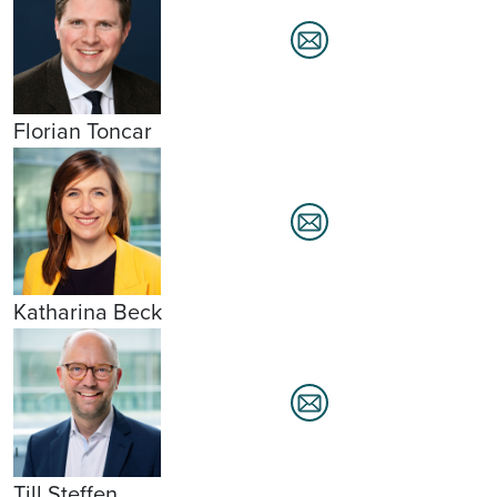
Florian Toncar
Katharina Beck
Till Steffen