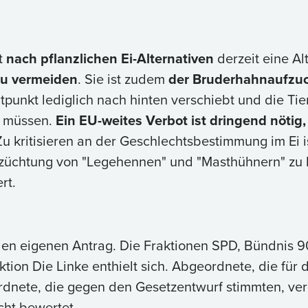
t
nach pflanzlichen Ei-Alternativen
derzeit eine Al
zu vermeiden
. Sie ist zudem
der Bruderhahnaufzuc
unkt lediglich nach hinten verschiebt und die Tier
n müssen.
Ein EU-weites Verbot ist dringend nötig
u kritisieren an der Geschlechtsbestimmung im Ei i
züchtung von "Legehennen" und "Masthühnern" zu ho
rt.
en eigenen Antrag. Die Fraktionen SPD, Bündnis 9
tion Die Linke enthielt sich. Abgeordnete, die für
ordnete, die gegen den Gesetzentwurf stimmten, verh
cht bewertet.