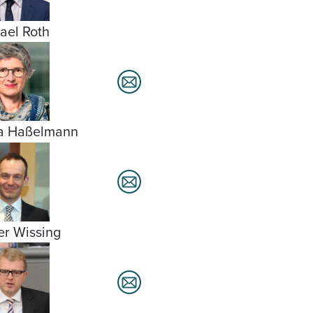
ael Roth
ta Haßelmann
er Wissing