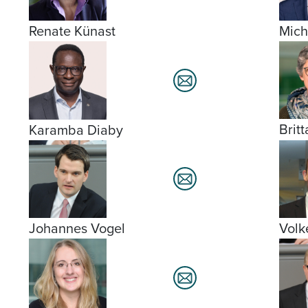
Renate Künast
Mich
Brit
Karamba Diaby
Johannes Vogel
Volk