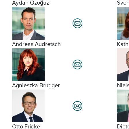
Aydan Özoğuz
Sven
Andreas Audretsch
Kath
Agnieszka Brugger
Niel
Otto Fricke
Diet