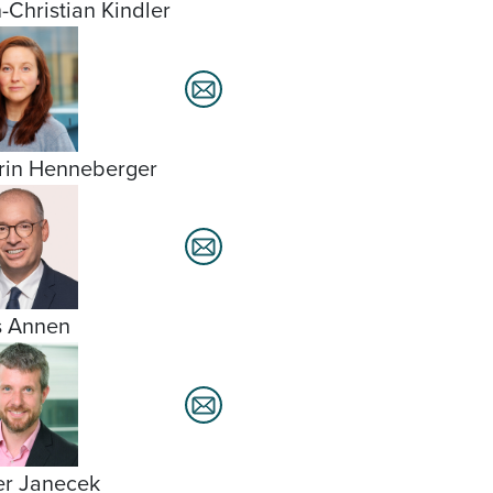
-Christian Kindler
rin Henneberger
s Annen
er Janecek