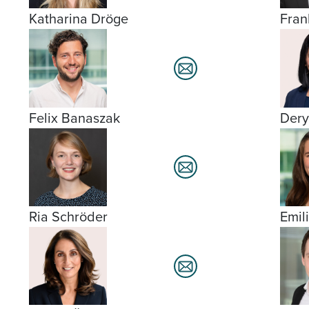
Katharina Dröge
Fran
Felix Banaszak
Dery
Ria Schröder
Emil