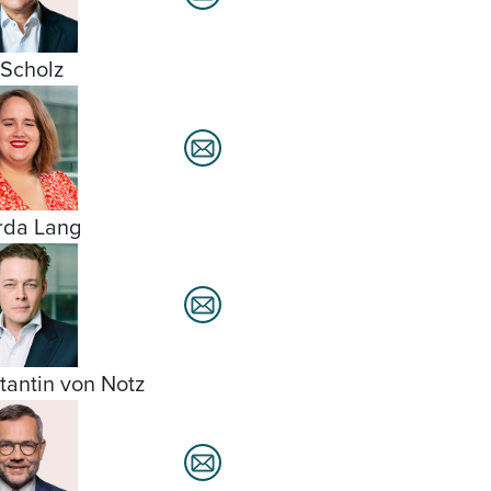
 Scholz
rda Lang
tantin von Notz