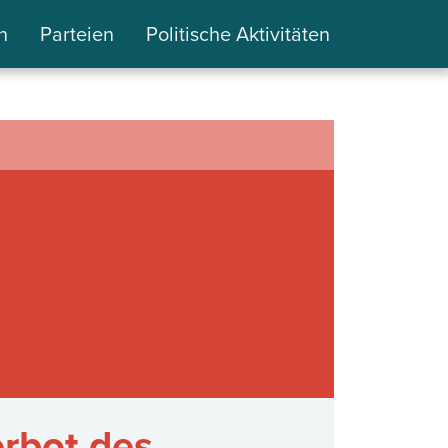
n
Parteien
Politische Aktivitäten
rbot des