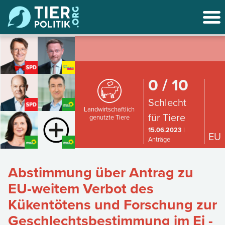
0 / 10
Schlecht
Landwirtschaftlich
für Tiere
genutzte Tiere
15.06.2023
|
EU
Anträge
Abstimmung über Antrag zu
EU-weitem Verbot des
Kükentötens und Forschung zur
Geschlechtsbestimmung im Ei -