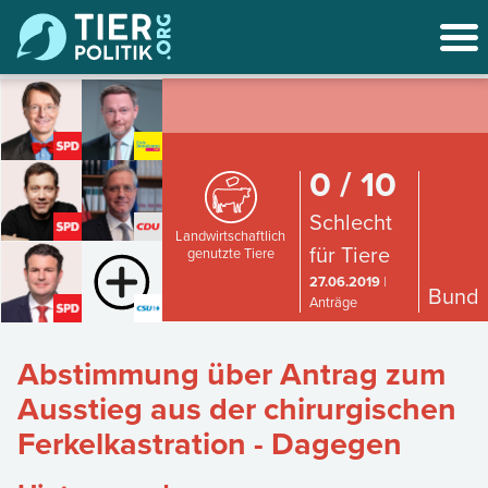
0 / 10
Schlecht
Landwirtschaftlich
für Tiere
genutzte Tiere
27.06.2019
|
Bund
Anträge
Abstimmung über Antrag zum
Ausstieg aus der chirurgischen
Ferkelkastration - Dagegen