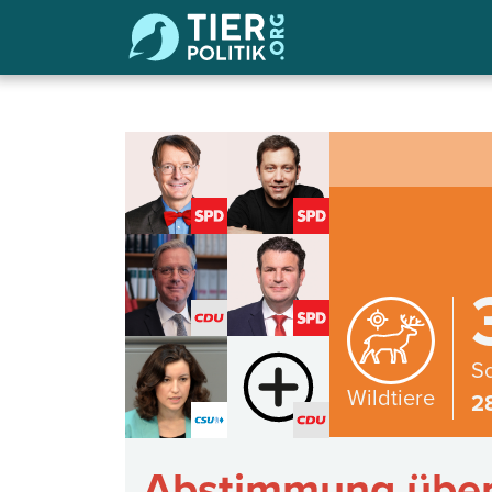
Sc
Wildtiere
2
Abstimmung über