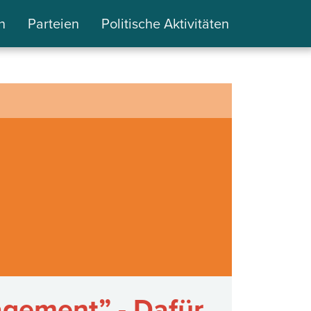
n
Parteien
Politische Aktivitäten
gement” - Dafür