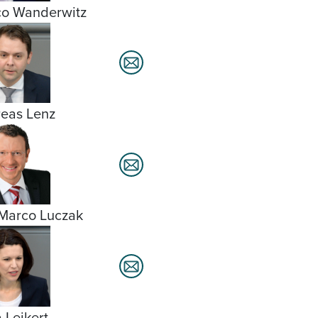
o Wanderwitz
eas Lenz
Marco Luczak
a Leikert