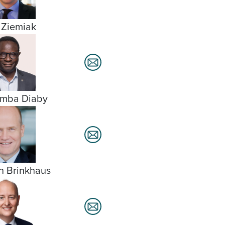
 Ziemiak
amba Diaby
h Brinkhaus