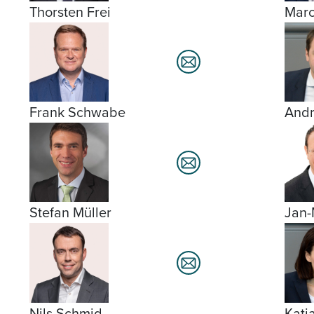
Thorsten Frei
Marc
Frank Schwabe
Andr
Stefan Müller
Jan-
Nils Schmid
Katj