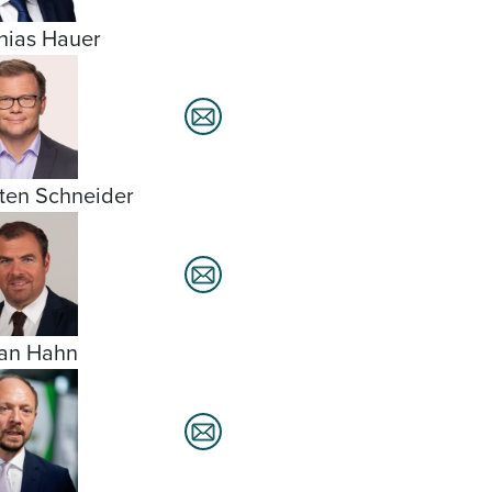
hias Hauer
ten Schneider
ian Hahn