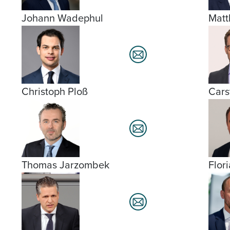
Johann Wadephul
Matt
Christoph Ploß
Cars
Thomas Jarzombek
Flor