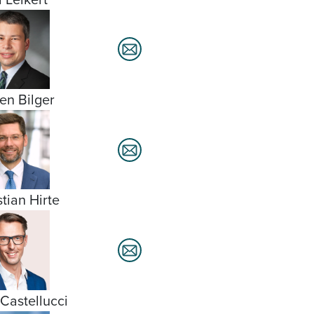
fen Bilger
stian Hirte
 Castellucci