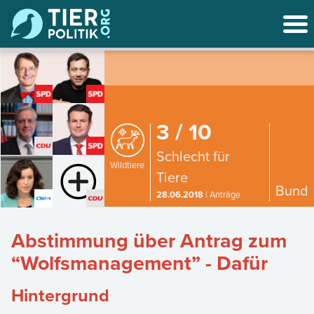
3 / 10
Schlecht für
Wildtiere
Tiere
Bund
28.06.2018
| Anträge
Abstimmung über Antrag zum
“Wolfsmanagement” - Dafür
Hintergrund