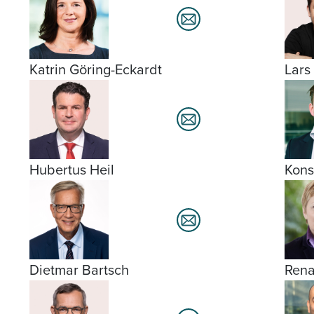
Katrin Göring-Eckardt
Lars
Hubertus Heil
Kons
Dietmar Bartsch
Rena