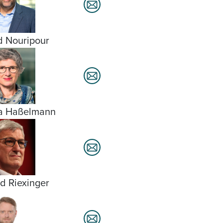
 Nouripour
ta Haßelmann
d Riexinger