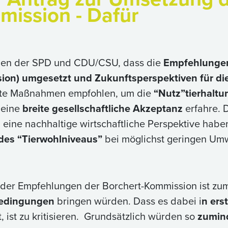
mission - Dafür
ionen der SPD und CDU/CSU, dass die
Empfehlunge
sion) umgesetzt und Zukunftsperspektiven für di
atte Maßnahmen empfohlen, um die
“Nutz”tierhaltu
 eine
breite gesellschaftliche Akzeptanz
erfahre. 
 eine nachhaltige wirtschaftliche Perspektive haben
des “Tierwohlniveaus”
bei möglichst geringen Umw
er Empfehlungen der Borchert-Kommission ist zumin
bedingungen
bringen würden. Dass es dabei i
n ers
, ist zu kritisieren. Grundsätzlich würden so
zumind