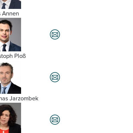
s Annen
stoph Ploß
mas Jarzombek