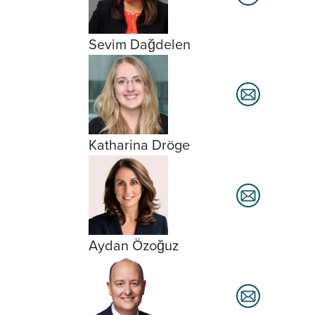
Sevim Dağdelen
Katharina Dröge
Aydan Özoğuz