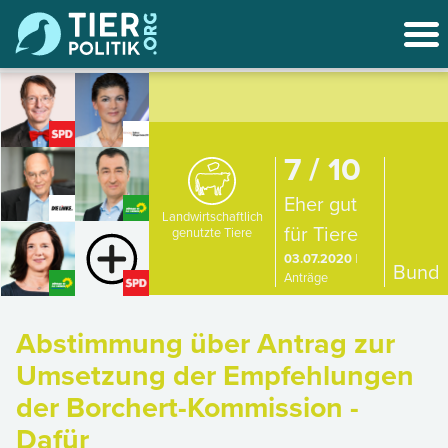
7 / 10
Eher gut
Landwirtschaftlich
für Tiere
genutzte Tiere
03.07.2020
|
Bund
Anträge
Abstimmung über Antrag zur
Umsetzung der Empfehlungen
der Borchert-Kommission -
Dafür