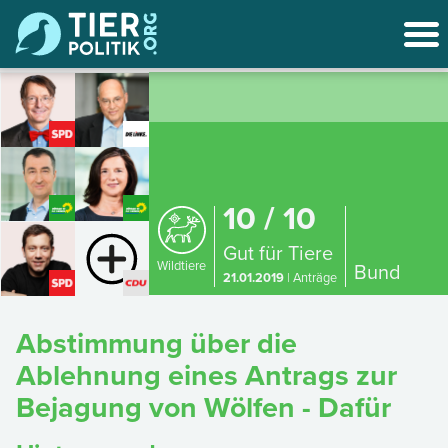
10 / 10
Gut für Tiere
Wildtiere
Bund
21.01.2019
| Anträge
Abstimmung über die
Ablehnung eines Antrags zur
Bejagung von Wölfen - Dafür