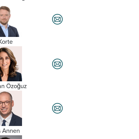
Korte
an Özoğuz
s Annen