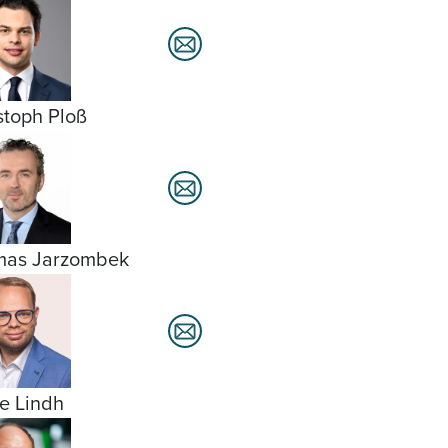
stoph Ploß
mas Jarzombek
e Lindh