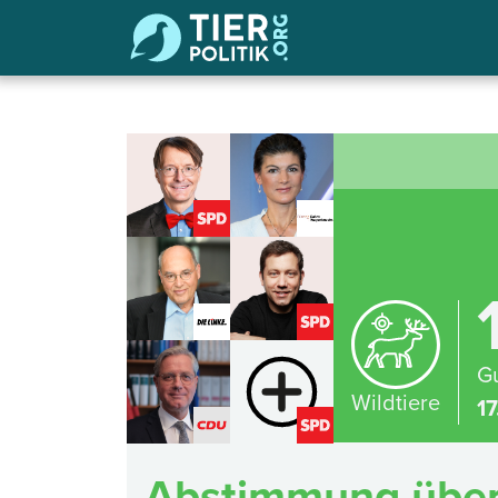
Gu
Wildtiere
17
Abstimmung über