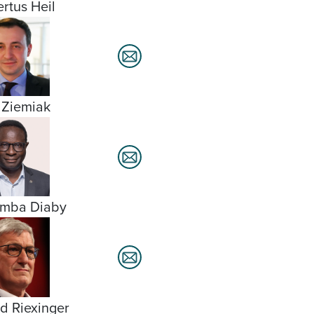
rtus Heil
 Ziemiak
amba Diaby
d Riexinger