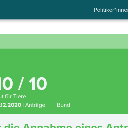
Politiker*inne
10 / 10
t für Tiere
.12.2020
| Anträge
Bund
 die Annahme eines Antr