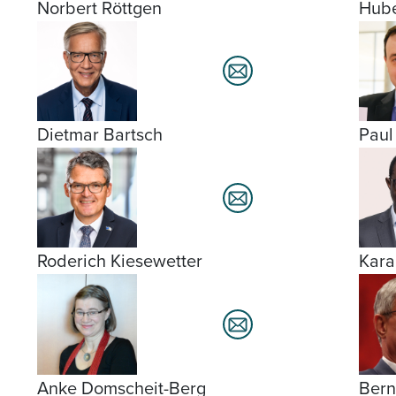
Norbert Röttgen
Hube
Dietmar Bartsch
Paul
Roderich Kiesewetter
Kar
Anke Domscheit-Berg
Bern