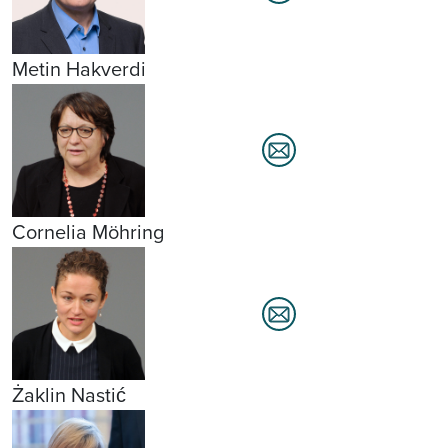
Metin Hakverdi
Cornelia Möhring
Żaklin Nastić