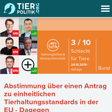
3 / 10
Schlecht
Nahrungsmittel &
für Tiere
Verbraucherschutz
24.10.2019
|
Bund
Anträge
Abstimmung über einen Antrag
zu einheitlichen
Tierhaltungsstandards in der
EU - Dagegen