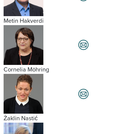
Metin Hakverdi
Cornelia Möhring
Żaklin Nastić