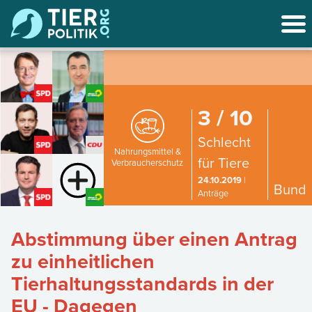
3 / 10
Schlecht
Nahrungsmittel &
für Tiere
Verbraucherschutz
24.10.2019
|
Bund
Anträge
Abstimmung über einen Antrag
zu einheitlichen
Tierhaltungsstandards in der
EU - Dagegen