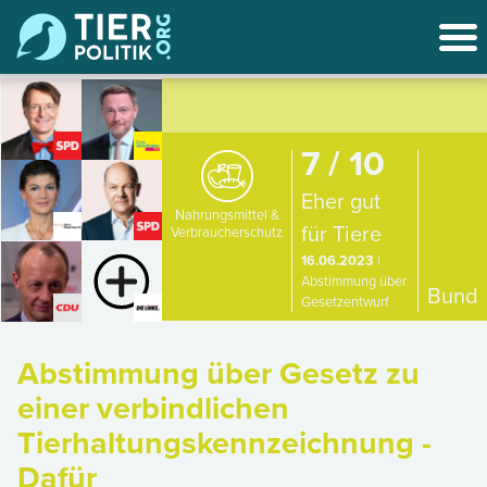
7 / 10
Eher gut
Nahrungsmittel &
für Tiere
Verbraucherschutz
16.06.2023
|
Abstimmung über
Bund
Gesetzentwurf
Abstimmung über Gesetz zu
einer verbindlichen
Tierhaltungskennzeichnung -
Dafür